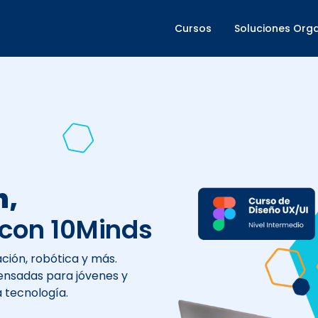
Cursos
Soluciones Orga
ida
as y
igital a niños de forma
reando y explorando su