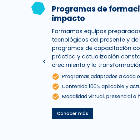
Programas de formaci
impacto
Formamos equipos preparados 
tecnológicos del presente y del
programas de capacitación co
práctica y actualización consta
keyboard_arrow_left
crecimiento y la transformació
check_circle
Programas adaptados a cada o
check_circle
Contenido 100% aplicable y act
check_circle
Modalidad virtual, presencial o 
Conocer más