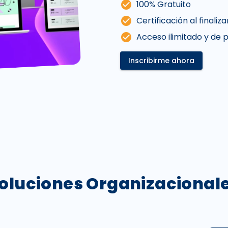
check_circle
100% Gratuito
check_circle
Certificación al finaliza
check_circle
Acceso ilimitado y de p
Inscribirme ahora
oluciones Organizacional