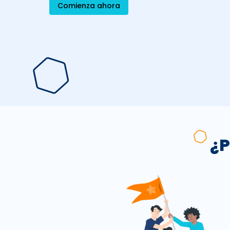
Comienza ahora
¿P